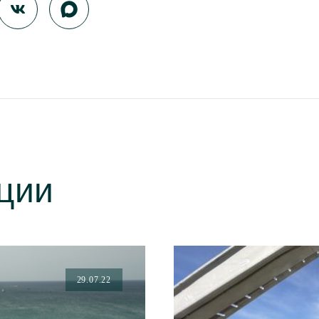
ции
29.07.22