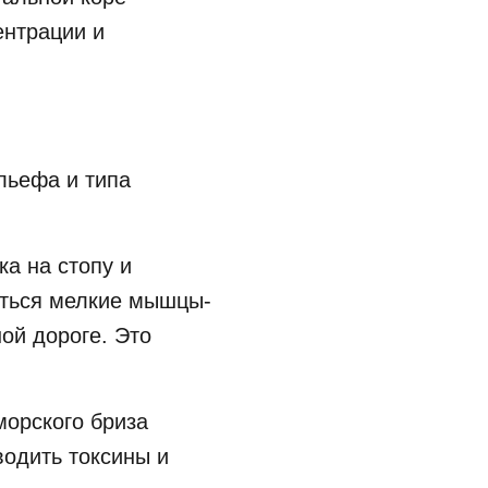
ентрации и
льефа и типа
ка на стопу и
аться мелкие мышцы-
ой дороге. Это
орского бриза
водить токсины и