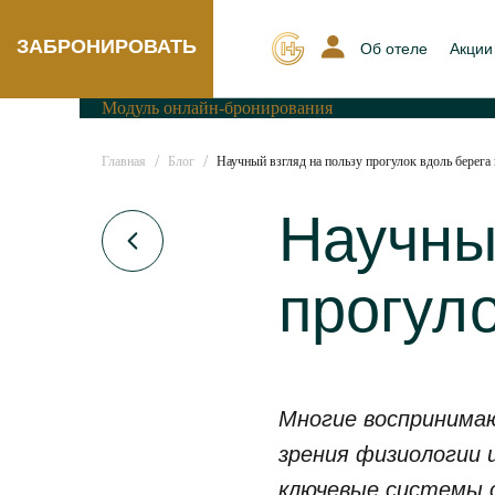
ЗАБРОНИРОВАТЬ
Об отеле
Акции
Модуль онлайн-бронирования
/
/
Главная
Блог
Научный взгляд на пользу прогулок вдоль берега
Научны
прогул
Многие воспринимаю
зрения физиологии 
ключевые системы о