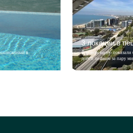
3 локации в пе
 написанный в
В новом видео показали
дойти пешком за пару м