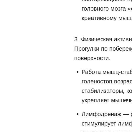
головного мозга «
креативному мыш
3. Физическая актив
Прогулки по побереж
поверхности.
Работа мышц-стаби
голеностоп возра
стабилизаторы, к
укрепляет мышечн
Лимфодренаж — ри
стимулирует лимф