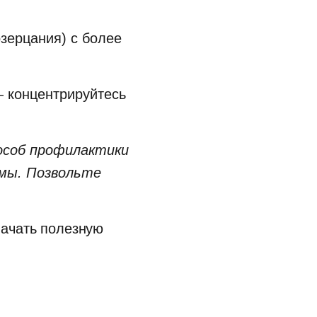
.
зерцания) с более
— концентрируйтесь
особ профилактики
рмы. Позвольте
начать полезную