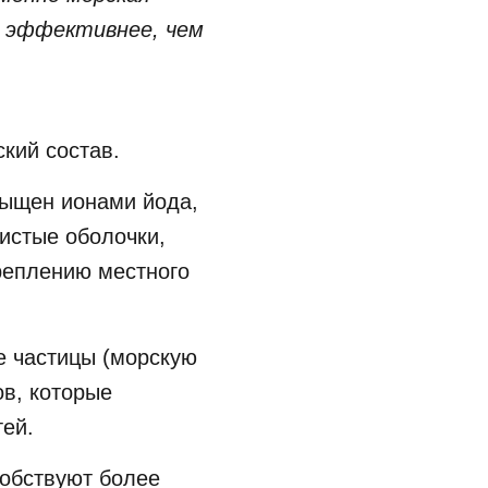
ы эффективнее, чем
кий состав.
асыщен ионами йода,
истые оболочки,
креплению местного
е частицы (морскую
ов, которые
тей.
собствуют более