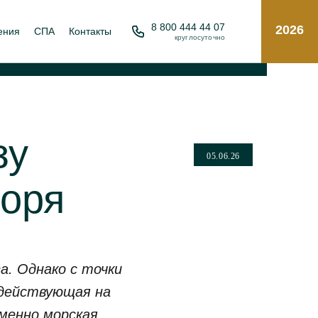
8 800 444 44 07
2026
ения
СПА
Контакты
круглосуточно
зу
05.06.26
моря
а. Однако с точки
здействующая на
менно морская