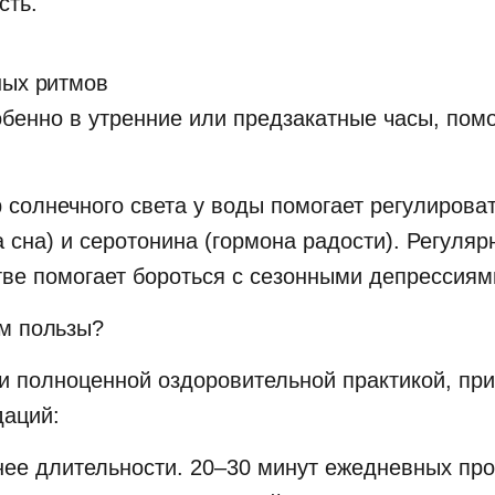
сть.
ных ритмов
обенно в утренние или предзакатные часы, пом
 солнечного света у воды помогает регулирова
 сна) и серотонина (гормона радости). Регуля
ве помогает бороться с сезонными депрессиям
ум пользы?
ли полноценной оздоровительной практикой, пр
даций:
нее длительности. 20–30 минут ежедневных пр