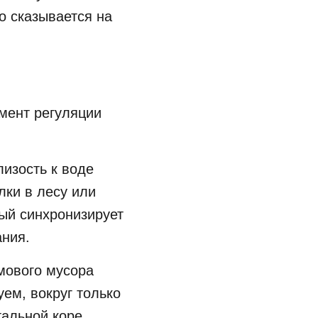
о сказывается на
мент регуляции
лизость к воде
лки в лесу или
ый синхронизирует
ания.
умового мусора
уем, вокруг только
тальной коре