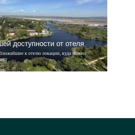
шей доступности от отеля
 ближайшие к отелю локации, куда можно
инут