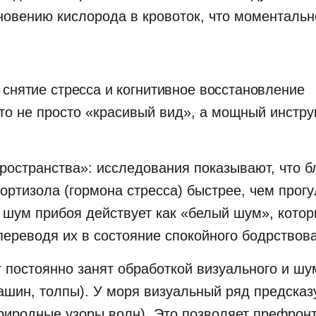
новению кислорода в кровоток, что моментальн
 снятие стресса и когнитивное восстановление
то не просто «красивый вид», а мощный инстру
ространства»: исследования показывают, что б
ортизола (гормона стресса) быстрее, чем прогу
 шум прибоя действует как «белый шум», котор
переводя их в состояние спокойного бодрствов
г постоянно занят обработкой визуального и ш
ашин, толпы). У моря визуальный ряд предсказ
иродные узоры волн). Это позволяет префрон