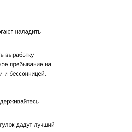
огают наладить
ть выработку
рное пребывание на
и и бессонницей.
идерживайтесь
огулок дадут лучший