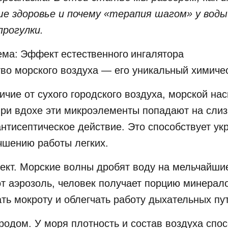
ше здоровье и почему «терапия шагом» у вод
прогулки.
ема: Эффект естественного ингалятора
во морского воздуха — его уникальный химичес
ичие от сухого городского воздуха, морской н
При вдохе эти микроэлементы попадают на слиз
антисептическое действие. Это способствует у
чшению работы легких.
кт. Морские волны дробят воду на мельчайши
от аэрозоль, человек получает порцию минерал
ть мокроту и облегчать работу дыхательных пу
одом. У моря плотность и состав воздуха спо