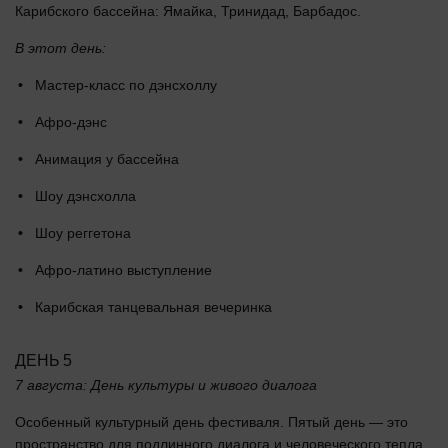
Карибского бассейна: Ямайка, Тринидад, Барбадос.
В этот день:
Мастер-класс по дэнсхоллу
Афро-дэнс
Анимация у бассейна
Шоу дэнсхолла
Шоу реггетона
Афро-латино выступление
Карибская танцевальная вечеринка
ДЕНЬ 5
7 августа: День культуры и живого диалога
Особенный культурный день фестиваля. Пятый день — это
пространство для подлинного диалога и человеческого тепла.