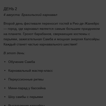
ДЕНЬ 2
4 августа: Бразильский карнавал
Второй день фестиваля переносит гостей в Рио-де-Жанейро
— город, где карнавал является самым большим праздником
на планете. Грохот барабанов, сверкающие костюмы с
перьями, зажигательная Самба и мощная энергия Капоэйры.
Каждый станет частью карнавального шествия!
В этот день:
Обучение Самба
Карнавальный мастер-класс
Перкуссионные ритмы
Мини-парад у бассейна
Шоу самбы с перьями
Выступление капоэйры