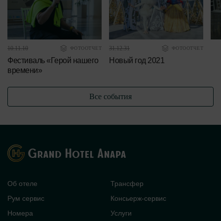
10.11.10
31.12.31
16.
ФОТООТЧЕТ
ФОТООТЧЕТ
Фестиваль «Герой нашего
Новый год 2021
времени»
Все события
Об отеле
Трансфер
Рум сервис
Консьерж-сервис
Номера
Услуги