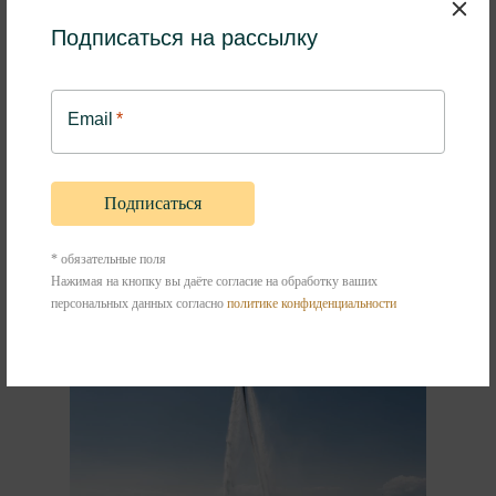
командой поваров выкатила огромный многослойный торт в
Подписаться на рассылку
форме букв «G H», украшенный сезонными ягодами. Под
залпы салюта гости наслаждались сладким десертом и
послевкусием праздничных мероприятий в честь
Email
*
празднования Дня рождения Гранд Отель Анапа.
ПОЛНЫЙ ФОТОРЕПОРТАЖ ЗДЕСЬ
* обязательные поля
Фотоотчет
Нажимая на кнопку вы даёте согласие на обработку ваших
персональных данных согласно
политике конфиденциальности